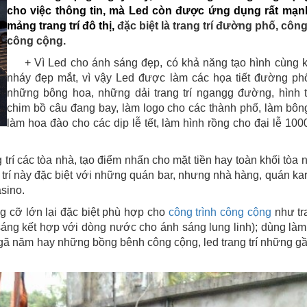
cho việc thông tin, mà Led còn được ứng dụng rất mạn
mảng trang trí đô thị,
đặc biệt là trang trí đường phố, công
công cộng.
+ Vì Led cho ánh sáng đẹp, có khả năng tạo hình cùng k
nháy đẹp mắt, vì vậy Led được làm các họa tiết đường p
những bông hoa, những dải trang trí ngangg đường, hình
chim bồ câu đang bay, làm logo cho các thành phố, làm bôn
làm hoa đào cho các dịp lễ tết, làm hình rồng cho đại lễ 10
 trí
các tòa nhà, tạo điểm nhấn cho mặt tiền hay toàn khối tòa 
 trí này đặc biệt với những quán bar, nhưng nhà hàng, quán ka
sino.
 cỡ lớn lại đặc biệt phù hợp cho
công trình công cộng
như tra
áng kết hợp với dòng nước cho ánh sáng lung linh); dùng làm
 ngã năm hay những bồng bênh công cộng, led trang trí những g