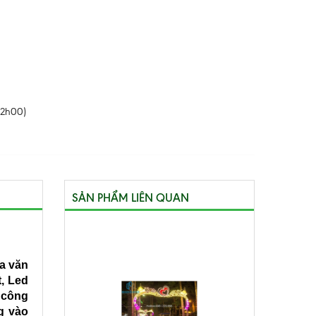
22h00)
SẢN PHẨM LIÊN QUAN
oa văn
t, Led
, công
g vào