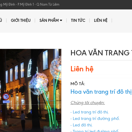
Mỹ Đình - P.Mỹ Đình 1 - Q.Nam Từ Liêm
Ủ
GIỚI THIỆU
SẢN PHẨM
TIN TỨC
LIÊN HỆ
HOA VĂN TRANG T
Liên hệ
MÔ TẢ:
Hoa văn trang trí đô thị
Chúng tôi chuyên:
- Led trang trí đô thị.
- Led trang trí đường phố.
- Led đô thị.
- Trang trí led đường phố.