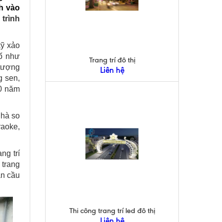
h vào
 trình
ỹ xảo
hố như
Trang trí đô thị
 tượng
Liên hệ
g sen,
00 năm
nhà so
raoke,
ng trí
 trang
ần cầu
Thi công trang trí led đô thị
Liên hệ