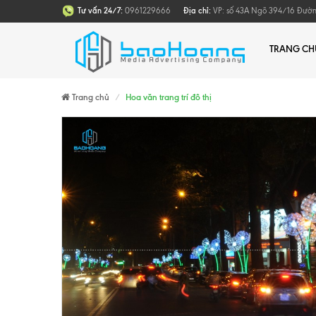
Tư vấn 24/7:
0961229666
Địa chỉ:
VP: số 43A Ngõ 394/16 Đường 
TRANG CH
Trang chủ
Hoa văn trang trí đô thị