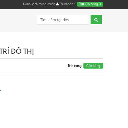
Danh sách mong muốn
Tài khoản
Giỏ hàng
0
RÍ ĐÔ THỊ
Tình trạng:
Còn hàng
.