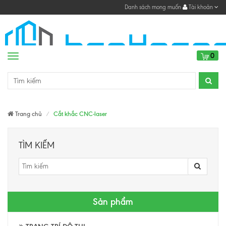
Danh sách mong muốn
Tài khoản
0
Menu
Trang chủ
Cắt khắc CNC-laser
TÌM KIẾM
Sản phẩm