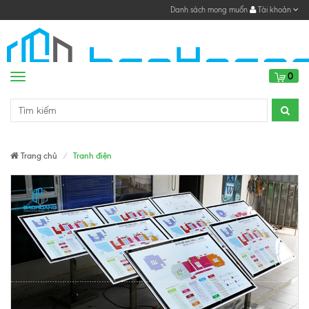
Danh sách mong muốn
Tài khoản
0
Menu
Trang chủ
Tranh điện