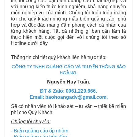
kế, thi công các loại biển quảng cáo chất lượng. Và
với những kiến thức kinh nghiệm, khả năng chuyên
môn nghiệp vụ của mình. Chúng tôi luôn luôn mang
tới cho quý khách những mẫu biển quảng cáo phù
hợp và độc đáo mang đậm phong cách cá nhân của
từng khách hàng. Tất cả những gì bạn cần làm là
thực hiện một cuộc gọi đến với chúng tôi theo số
Hotline dưới đây.
Thông tin chi tiết quý khách liên hệ trực tiếp:
C
ÔNG TY TNHH QUẢNG CÁO VÀ TRUYỀN THÔNG BẢO
HOÀNG
.
Nguyễn Huy Tuấn.
ĐT & Zalo: 0961.229.666.
Email: baohoangadv@gmail.com.
Sẽ có nhân viên tới khảo sát – tư vấn – thiết kế miễn
phí cho Quý Khách:
Chúng tôi chuyên:
- Biển quảng cáo ốp nhôm.
- Biển quảng cáo hộp đèn.