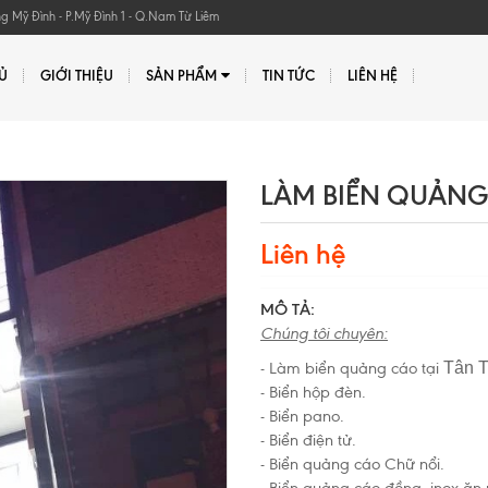
Mỹ Đình - P.Mỹ Đình 1 - Q.Nam Từ Liêm
Ủ
GIỚI THIỆU
SẢN PHẨM
TIN TỨC
LIÊN HỆ
LÀM BIỂN QUẢNG 
Liên hệ
MÔ TẢ:
Chúng tôi chuyên:
- Làm biển quảng cáo tại
Tân T
- Biển hộp đèn.
- Biển pano.
- Biển điện tử.
- Biển quảng cáo Chữ nổi.