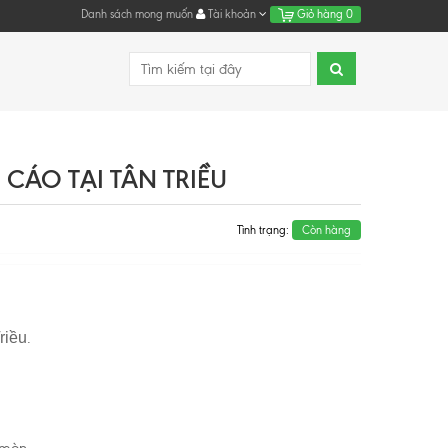
Danh sách mong muốn
Tài khoản
Giỏ hàng
0
CÁO TẠI TÂN TRIỀU
Tình trạng:
Còn hàng
riều
.