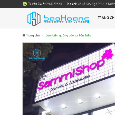
Tư vấn 24/7:
0961229666
Địa chỉ:
VP: số 43A Ngõ 394/16 Đường 
TRANG CH
Trang chủ
Làm biển quảng cáo tại Tân Triều