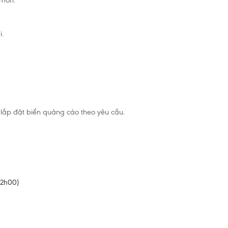
 mòn.
i.
g, lắp đặt biển quảng cáo theo yêu cầu.
22h00)