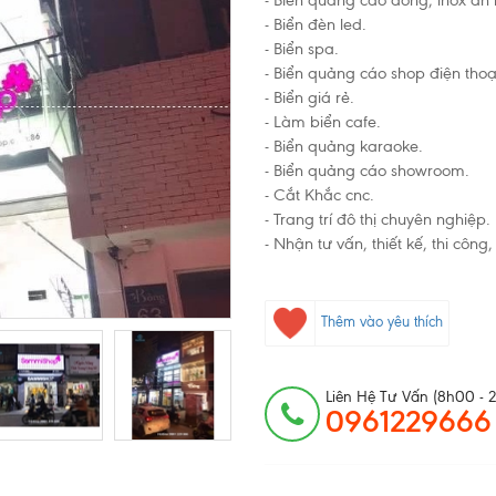
- Biển quảng cáo đồng, inox ăn
- Biển đèn led.
- Biển spa.
- Biển quảng cáo shop điện thoạ
- Biển giá rẻ.
- Làm
biển cafe.
- Biển quảng karaoke.
- Biển quảng cáo showroom.
- Cắt Khắc cnc.
- Trang trí đô thị chuyên nghiệp.
- Nhận tư vấn, thiết kế, thi côn
Thêm vào yêu thích
Liên Hệ Tư Vấn (8h00 - 
0961229666