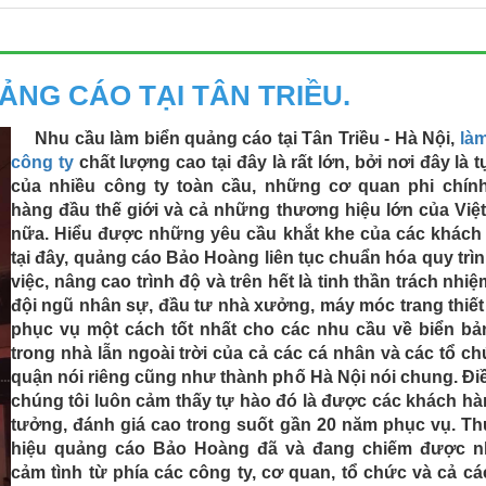
ẢNG CÁO TẠI TÂN TRIỀU.
Nhu cầu làm biển quảng cáo tại Tân Triều - Hà Nội,
làm
công ty
chất lượng cao tại đây là rất lớn, bởi nơi đây là 
của nhiều công ty toàn cầu, những cơ quan phi chín
hàng đầu thế giới và cả những thương hiệu lớn của Việ
nữa.
Hiểu được những yêu cầu khắt khe của các khách
tại đây, quảng cáo Bảo Hoàng liên tục chuẩn hóa quy trì
việc, nâng cao trình độ và trên hết là tinh thần trách nhi
đội ngũ nhân sự, đầu tư nhà xưởng, máy móc trang thiết
phục vụ một cách tốt nhất cho các nhu cầu về biển bả
trong nhà lẫn ngoài trời của cả các cá nhân và các tổ ch
quận nói riêng cũng như thành phố Hà Nội nói chung.
Đi
chúng tôi luôn cảm thấy tự hào đó là được các khách hà
tưởng, đánh giá cao trong suốt gần 20 năm phục vụ. T
hiệu quảng cáo Bảo Hoàng đã và đang chiếm được 
cảm tình từ phía các công ty, cơ quan, tổ chức và cả c