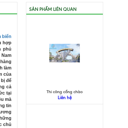
SẢN PHẨM LIÊN QUAN
 biển
tụ hợp
h phủ
t Nam
 hàng
nh làm
ệm của
 bị để
ng cả
Thi công cổng chào
ức tại
Liên hệ
ều mà
ng tin
hương
những
ác chủ