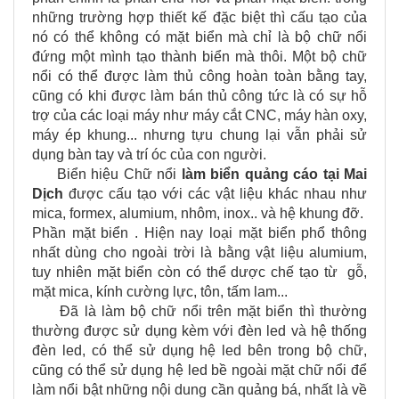
những trường hợp thiết kế đặc biệt thì cấu tạo của
nó có thể không có mặt biển mà chỉ là bộ chữ nổi
đứng một mình tạo thành biển mà thôi. Một bộ chữ
nổi có thể được làm thủ công hoàn toàn bằng tay,
cũng có khi được làm bán thủ công tức là có sự hỗ
trợ của các loại máy như máy cắt CNC, máy hàn oxy,
máy ép khung... nhưng tựu chung lại vẫn phải sử
dụng bàn tay và trí óc của con người.
Biển hiệu Chữ nổi
làm biển quảng cáo tại
Mai
Dịch
được cấu tạo với các vật liệu khác nhau như
mica, formex, alumium, nhôm, inox.. và hệ khung đỡ.
Phần mặt biển . Hiện nay loại mặt biển phổ thông
nhất dùng cho ngoài trời là bằng vật liệu alumium,
tuy nhiên mặt biển còn có thể dược chế tạo từ gỗ,
mặt mica, kính cường lực, tôn, tấm lam...
Đã là làm bộ chữ nổi trên mặt biển thì thường
thường được sử dụng kèm với đèn led và hệ thống
đèn led, có thể sử dụng hệ led bên trong bộ chữ,
cũng có thể sử dụng hệ led bề ngoài mặt chữ nổi để
làm nổi bật những nội dung cần quảng bá, nhất là về