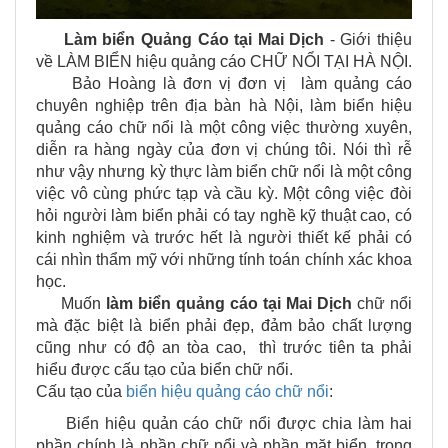
Làm biển Quảng Cáo tại
Mai Dịch
- Giới thiệu
về LÀM BIỂN hiệu quảng cáo CHỮ NỔI TẠI HÀ NỘI.
Bảo Hoàng là đơn vị đơn vị làm quảng cáo
chuyên nghiệp trên địa bàn hà Nội, làm biển hiệu
quảng cáo chữ nổi là một công việc thường xuyên,
diễn ra hàng ngày của đơn vị chúng tôi. Nói thì rễ
như vậy nhưng kỳ thực làm biển chữ nổi là một công
việc vô cùng phức tạp và cầu kỳ. Một công việc đòi
hỏi người làm biển phải có tay nghề kỹ thuật cao, có
kinh nghiệm và trước hết là người thiết kế phải có
cái nhìn thẩm mỹ với những tính toán chính xác khoa
học.
Muốn
làm biển quảng cáo tại
Mai Dịch
chữ nổi
mà đặc biệt là biển phải đẹp, đảm bảo chất lượng
cũng như có độ an tòa cao, thì trước tiên ta phải
hiểu được cấu tạo của biển chữ nổi.
Cấu tạo của
biển hiệu quảng cáo chữ nổi
:
Biển hiệu quản cáo chữ nổi được chia làm hai
phần chính là phần chữ nổi và phần mặt biển. trong