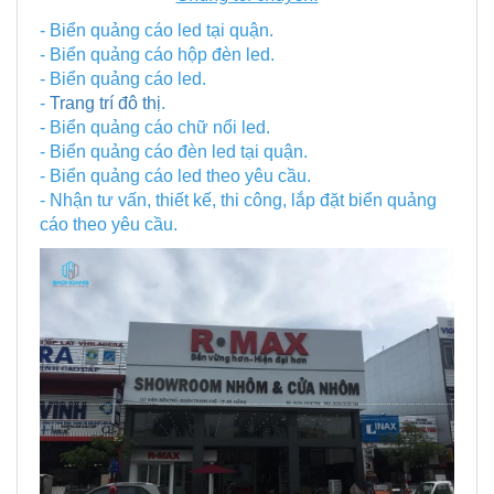
- Biển quảng cáo led tại quận.
- Biển quảng cáo hộp đèn led.
- Biển quảng cáo led.
-
Trang trí đô thị
.
- Biển quảng cáo chữ nổi led.
- Biển quảng cáo đèn led tại quận.
- Biển quảng cáo led theo yêu cầu.
- Nhận tư vấn, thiết kế, thi công, lắp đặt biển quảng
cáo theo yêu cầu.