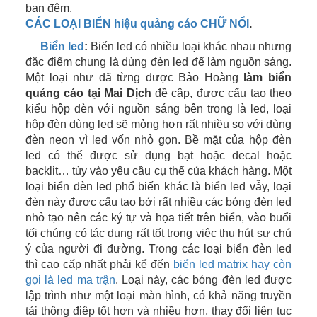
ban đêm.
CÁC LOẠI BIỂN hiệu quảng cáo CHỮ NỔI
.
Biển led
:
Biển led có nhiều loại khác nhau nhưng
đặc điểm chung là dùng đèn led để làm nguồn sáng.
Một loại như đã từng được Bảo Hoàng
làm biển
quảng cáo tại
Mai Dịch
đề cập, được cấu tạo theo
kiểu hộp đèn với nguồn sáng bên trong là led, loại
hộp đèn dùng led sẽ mỏng hơn rất nhiều so với dùng
đèn neon vì led vốn nhỏ gọn. Bề mặt của hộp đèn
led có thể được sử dụng bạt hoặc decal hoặc
backlit… tùy vào yêu cầu cụ thể của khách hàng. Một
loại biển đèn led phổ biến khác là biển led vẫy, loại
đèn này được cấu tạo bởi rất nhiều các bóng đèn led
nhỏ tạo nên các ký tự và họa tiết trên biển, vào buổi
tối chúng có tác dụng rất tốt trong việc thu hút sự chú
ý của người đi đường. Trong các loại biển đèn led
thì cao cấp nhất phải kể đến
biển led matrix hay còn
gọi là led ma trận
. Loại này, các bóng đèn led được
lập trình như một loại màn hình, có khả năng truyền
tải thông điệp tốt hơn và nhiều hơn, thay đổi liên tục