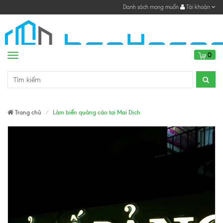
Danh sách mong muốn
Tài khoản
0
Menu
Trang chủ
Làm biển quảng cáo tại Mai Dịch