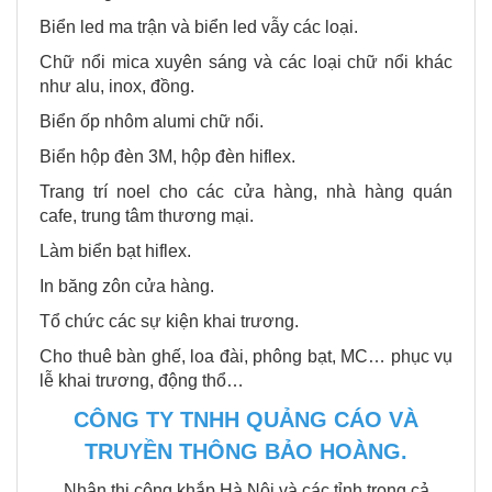
Biển led ma trận và biển led vẫy các loại.
Chữ nổi mica xuyên sáng và các loại chữ nổi khác
như alu, inox, đồng.
Biển ốp nhôm alumi chữ nổi.
Biển hộp đèn 3M, hộp đèn hiflex.
Trang trí noel cho các cửa hàng, nhà hàng quán
cafe, trung tâm thương mại.
Làm biển bạt hiflex.
In băng zôn cửa hàng.
Tổ chức các sự kiện khai trương.
Cho thuê bàn ghế, loa đài, phông bạt, MC… phục vụ
lễ khai trương, động thổ…
CÔNG TY TNHH QUẢNG CÁO VÀ
TRUYỀN THÔNG BẢO HOÀNG.
Nhận thi công khắp Hà Nội và các tỉnh trong cả