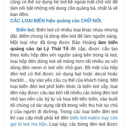
cũng có thể sử dụng hệ led bề ngoài mặt chữ nổi để
làm nổi bật những nội dung cần quảng bá, nhất là về
ban đêm.
CÁC LOẠI BIỂN hiệu quảng cáo CHỮ NỔI
.
Biển led
:
Biển led có nhiều loại khác nhau nhưng
đặc điểm chung là dùng đèn led để làm nguồn sáng.
Một loại như đã từng được Bảo Hoàng
làm biển
quảng cáo tại
Lý Thái Tổ
đề cập, được cấu tạo
theo kiểu hộp đèn với nguồn sáng bên trong là led,
loại hộp đèn dùng led sẽ mỏng hơn rất nhiều so với
dùng đèn neon vì led vốn nhỏ gọn. Bề mặt của hộp
đèn led có thể được sử dụng bạt hoặc decal hoặc
backlit… tùy vào yêu cầu cụ thể của khách hàng. Một
loại biển đèn led phổ biến khác là biển led vẫy, loại
đèn này được cấu tạo bởi rất nhiều các bóng đèn led
nhỏ tạo nên các ký tự và họa tiết trên biển, vào buổi
tối chúng có tác dụng rất tốt trong việc thu hút sự chú
ý của người đi đường. Trong các loại biển đèn led
thì cao cấp nhất phải kể đến
biển led matrix hay còn
gọi là led ma trận
. Loại này, các bóng đèn led được