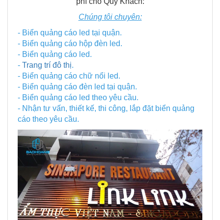
phí cho Quý Khách:
Chúng tôi chuyên:
- Biển quảng cáo led tại quận.
- Biển quảng cáo hộp đèn led.
- Biển quảng cáo led.
-
Trang trí đô thị
.
- Biển quảng cáo chữ nổi led.
- Biển quảng cáo đèn led tại quận.
- Biển quảng cáo led theo yêu cầu.
- Nhận tư vấn, thiết kế, thi công, lắp đặt biển quảng
cáo theo yêu cầu.