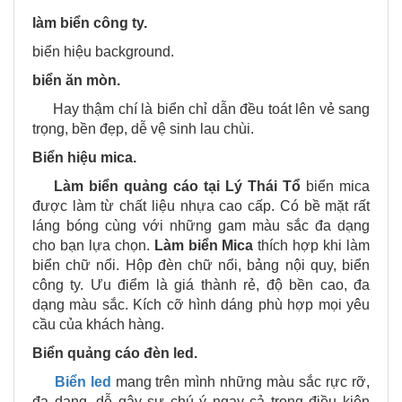
làm biển công ty.
biển hiệu background.
biển ăn mòn.
Hay thậm chí là biển chỉ dẫn đều toát lên vẻ sang
trọng, bền đẹp, dễ vệ sinh lau chùi.
Biển hiệu mica.
Làm biển quảng cáo tại
Lý Thái Tổ
biển mica
được làm từ chất liệu nhựa cao cấp. Có bề mặt rất
láng bóng cùng với những gam màu sắc đa dạng
cho bạn lựa chọn.
Làm biển Mica
thích hợp khi làm
biển chữ nổi. Hộp đèn chữ nổi, bảng nội quy, biển
công ty. Ưu điểm là giá thành rẻ, độ bền cao, đa
dạng màu sắc. Kích cỡ hình dáng phù hợp mọi yêu
cầu của khách hàng.
Biển quảng cáo đèn led.
Biển led
mang trên mình những màu sắc rực rỡ,
đa dạng, dễ gây sự chú ý ngay cả trong điều kiện