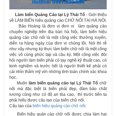
Làm biển Quảng Cáo tại
Lý Thái Tổ
- Giới thiệu
về LÀM BIỂN hiệu quảng cáo CHỮ NỔI TẠI HÀ NỘI.
Bảo Hoàng là đơn vị đơn vị làm quảng cáo
chuyên nghiệp trên địa bàn hà Nội, làm biển hiệu
quảng cáo chữ nổi là một công việc thường xuyên,
diễn ra hàng ngày của đơn vị chúng tôi. Nói thì rễ
như vậy nhưng kỳ thực làm biển chữ nổi là một công
việc vô cùng phức tạp và cầu kỳ. Một công việc đòi
hỏi người làm biển phải có tay nghề kỹ thuật cao, có
kinh nghiệm và trước hết là người thiết kế phải có
cái nhìn thẩm mỹ với những tính toán chính xác khoa
học.
Muốn
làm biển quảng cáo tại
Lý Thái Tổ
chữ
nổi mà đặc biệt là biển phải đẹp, đảm bảo chất
lượng cũng như có độ an tòa cao, thì trước tiên ta
phải hiểu được cấu tạo của biển chữ nổi.
Cấu tạo của
biển hiệu quảng cáo chữ nổi
:
Biển hiệu quản cáo chữ nổi được chia làm hai